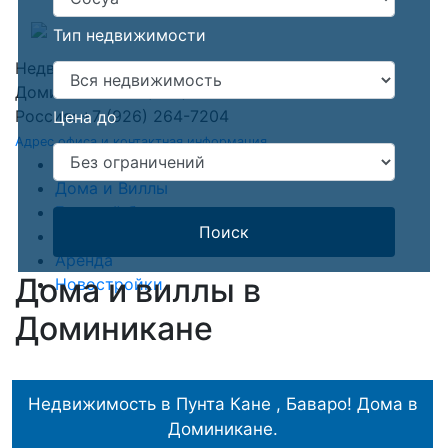
Тип недвижимости
Недвижимость в Доминикане
Доминикана: +1 (809) 903-3000
Россия: +7 (926) 264-7204
Цена до
Адрес офиса и контактная информация
Квартиры
Дома и Виллы
Готовый бизнес
Поиск
Земля
Аренда
Дома и виллы в
Новостройки
Доминикане
Недвижимость в Пунта Кане , Баваро! Дома в
Доминикане.