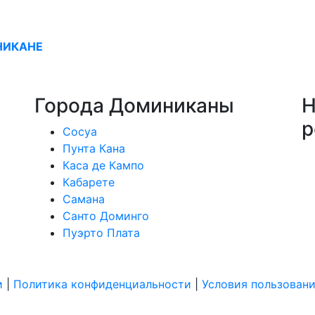
НИКАНЕ
Города Доминиканы
Н
р
Сосуа
Пунта Кана
Каса де Кампо
Кабарете
Самана
Санто Доминго
Пуэрто Плата
и
|
Политика конфиденциальности
|
Условия пользован
Соглашение об обработке персональных данных