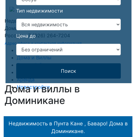
Тип недвижимости
Недвижимость в Доминикане
Доминикана: +1 (809) 903-3000
Россия: +7 (926) 264-7204
Цена до
Адрес офиса и контактная информация
Квартиры
Дома и Виллы
Готовый бизнес
Поиск
Земля
Аренда
Дома и виллы в
Новостройки
Доминикане
Недвижимость в Пунта Кане , Баваро! Дома в
Доминикане.